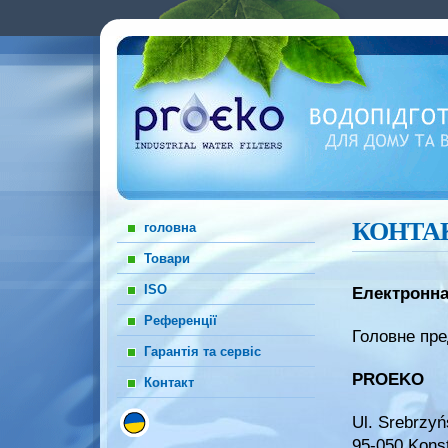
КОНТА
головна
Товари
ISO
Електронна
Референції
Головне пре
Гарантія та сервіс
PROEKO
Контакт
Ul. Srebrzy
95-050 Kons